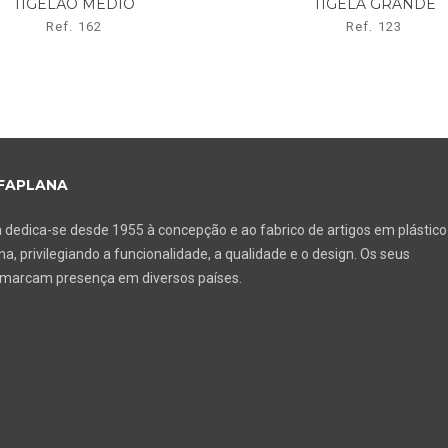
TIGELÃO MÉDIO
TIGELA GRANDE
Ref. 162
Ref. 123
FAPLANA
 dedica-se desde 1955 à concepção e ao fabrico de artigos em plástico
a, privilegiando a funcionalidade, a qualidade e o design. Os seus
 marcam presença em diversos países.