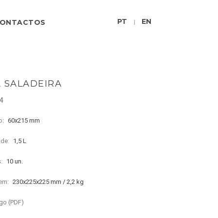
PT
EN
ONTACTOS
|
 SALADEIRA
24
o:
60x215 mm
ade:
1,5 L
s:
10 un.
em:
230x225x225 mm / 2,2 kg
go (PDF)