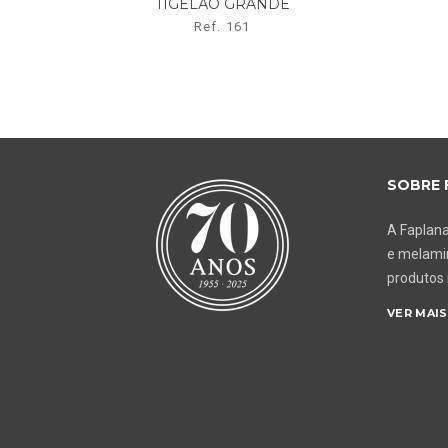
TIGELÃO GRANDE
Ref. 161
SOBRE 
A Faplana
e melamin
produtos
VER MAIS