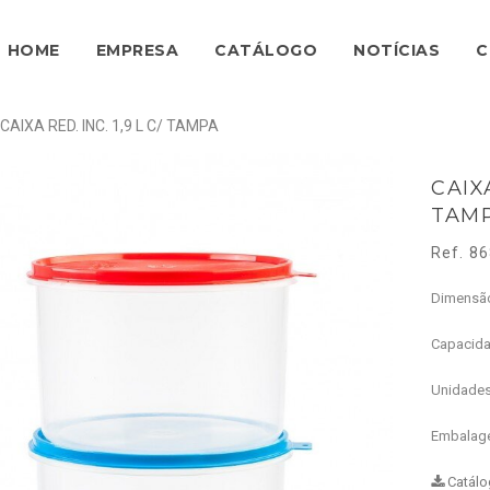
HOME
EMPRESA
CATÁLOGO
NOTÍCIAS
C
CAIXA RED. INC. 1,9 L C/ TAMPA
CAIXA
TAM
Ref. 8
Dimensã
Capacid
Unidade
Embalag
Catálo