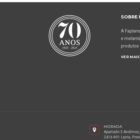
SOBRE 
A Faplana
e melamin
produtos
VER MAIS
MORADA
Apartado 3 Andrinos,
2416-901 Leiria, Port