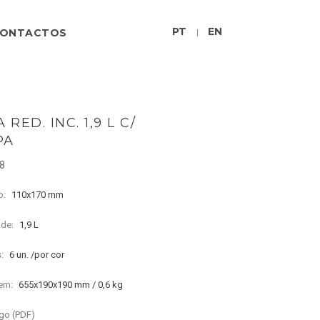
PT
EN
ONTACTOS
|
 RED. INC. 1,9 L C/
PA
68
o:
110x170 mm
ade:
1,9 L
s:
6 un. /por cor
em:
655x190x190 mm / 0,6 kg
go (PDF)